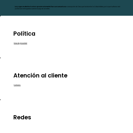
Los pagos en efectivo tardan aproximadamente 1 hora en concretarse
a excepción de Oxxo que tarda entre 1 a 2 días hábiles, por lo que tus flores solo
podrán ser entregadas cuando el pago se acredite.
Política
Aviso de privacidad
Atención al cliente
Contacto
Redes