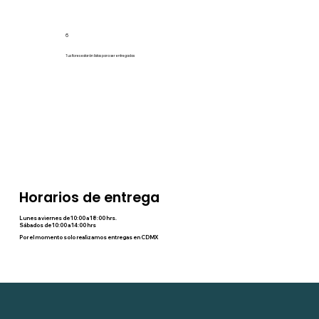
6
Tus flores estarán listas para ser entregadas
Horarios de entrega
Lunes a viernes de 10:00 a 18:00 hrs.
Sábados de 10:00 a 14:00 hrs
Por el momento solo realizamos entregas en CDMX