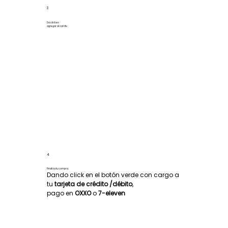
3
Da click en
agregar al carrito
4
Finaliza tu compra.
Dando click en el botón verde con cargo a
tu
tarjeta de crédito /débito
,
pago en
OXXO
o
7-eleven