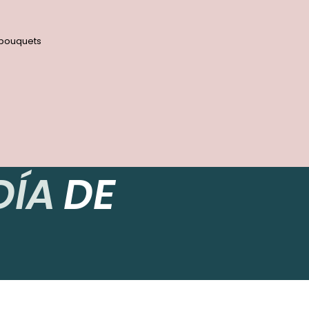
s bouquets
 DÍA
DE