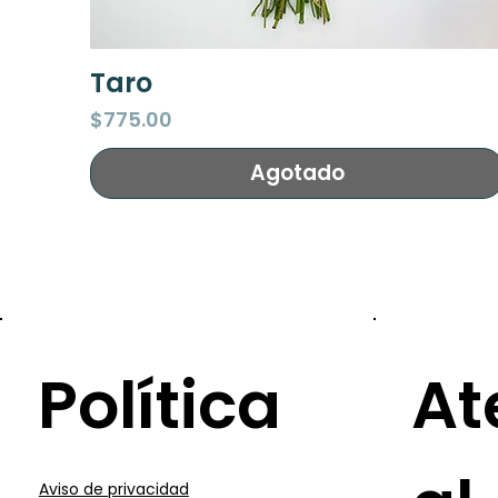
Taro
Vista rápida
Precio
$775.00
Agotado
Política
At
Aviso de privacidad