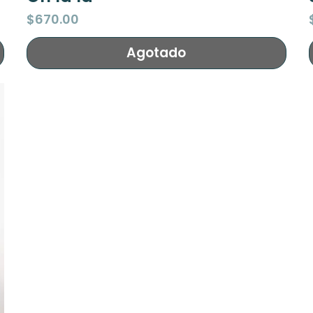
Precio
$670.00
Agotado