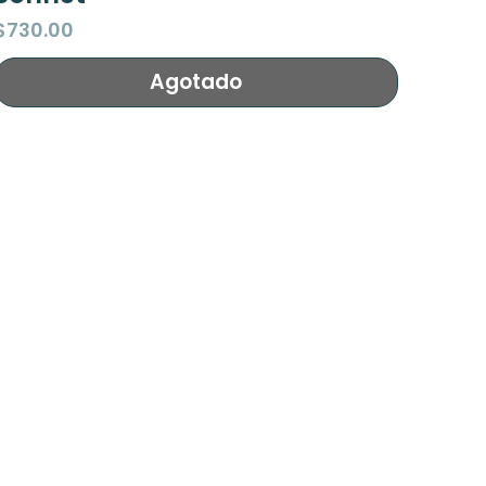
Precio
$730.00
Agotado