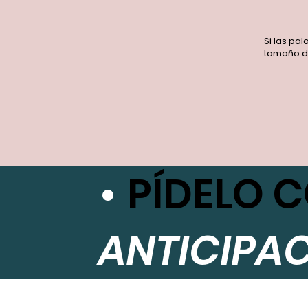
Si las pa
tamaño d
•
PÍDELO 
ANTICIPA