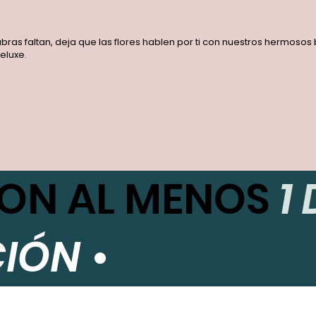
labras faltan, deja que las flores hablen por ti con nuestros hermoso
eluxe.
CON AL MENOS
1
CIÓN
•