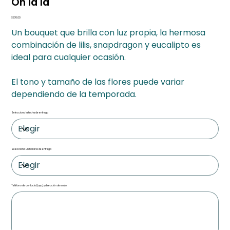
Oh la la
Precio
$670.00
Un bouquet que brilla con luz propia, la hermosa
combinación de lilis, snapdragon y eucalipto es
ideal para cualquier ocasión.
El tono y tamaño de las flores puede variar
dependiendo de la temporada.
Selecciona la fecha de entrega
Selecciona un horario de entrega
Teléfono de contacto (tuyo) y dirección de envío
Hasta
500
caracteres.