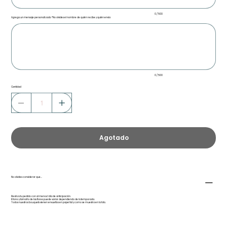
0 / 500
Agrega un mensaje personalizado *No olvides el nombre de quién recibe y quién envía
Hasta
500
caracteres.
0 / 500
Cantidad
Agotado
No olvides considerar que...
Realiza tu pedido con al menos 1 día de anticipación.
El tono y tamaño de las flores puede variar dependiendo de la temporada.
Todos nuestros bouquets vienen envueltos en papel tal y como se muestra en la foto.