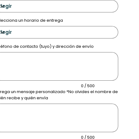
lecciona un horario de entrega
léfono de contacto (tuyo) y dirección de envío
ta
cteres.
0 / 500
rega un mensaje personalizado *No olvides el nombre de
ién recibe y quién envía
ta
cteres.
0 / 500