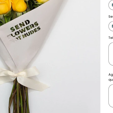
Se
Te
Has
500
cara
Ag
qu
Has
500
cara