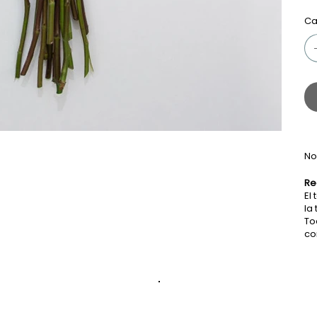
Ca
No
Re
El
la
To
co