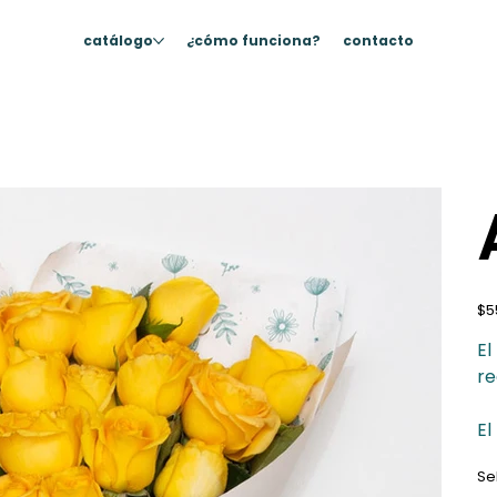
catálogo
¿cómo funciona?
contacto
Prec
$5
El
re
El
Se