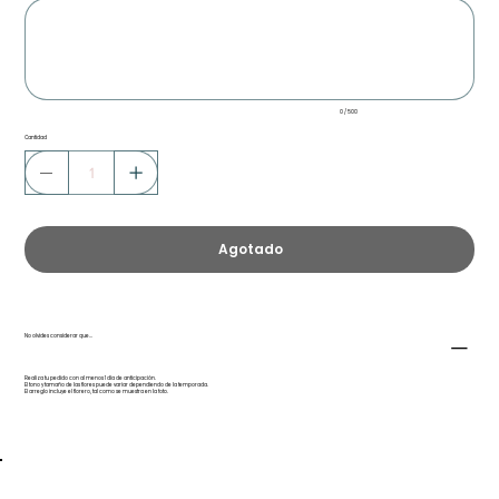
500
caracteres.
0 / 500
Cantidad
Agotado
No olvides considerar que...
Realiza tu pedido con al menos 1 día de anticipación.
El tono y tamaño de las flores puede variar dependiendo de la temporada.
El arreglo incluye el florero, tal como se muestra en la foto.