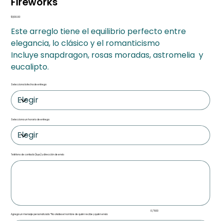
Fireworks
Precio
$1,100.00
Este arreglo tiene el equilibrio perfecto entre
elegancia, lo clásico y el romanticismo
Incluye snapdragon, rosas moradas, astromelia y
eucalipto.
Selecciona la fecha de entrega
Selecciona un horario de entrega
Teléfono de contacto (tuyo) y dirección de envío
Hasta
500
caracteres.
0 / 500
Agrega un mensaje personalizado *No olvides el nombre de quién recibe y quién envía
Hasta