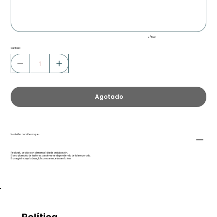
0 / 500
Cantidad
Agotado
No olvides considerar que...
Realiza tu pedido con al menos 1 día de anticipación.
El tono y tamaño de las flores puede variar dependiendo de la temporada.
El arreglo incluye la base, tal como se muestra en la foto.
Política